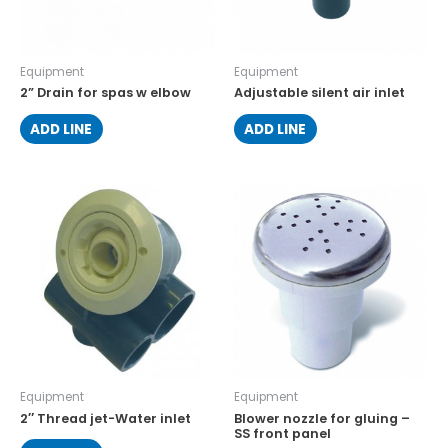
Equipment
Equipment
2” Drain for spas w elbow
Adjustable silent air inlet
ADD LINE
ADD LINE
Equipment
Equipment
2″ Thread jet-Water inlet
Blower nozzle for gluing –
SS front panel