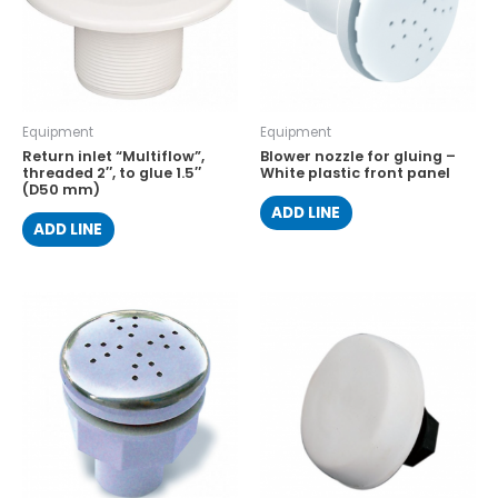
Equipment
Equipment
Return inlet “Multiflow”,
Blower nozzle for gluing –
threaded 2″, to glue 1.5″
White plastic front panel
(D50 mm)
ADD LINE
ADD LINE